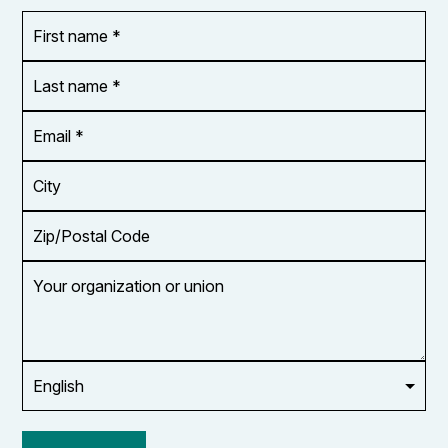
First
OR_Language
name
*
*
Last
name
*
Email
Address
*
City
Zip/Postal
Code
Your
organization
or
union
Opt in to
email
updates