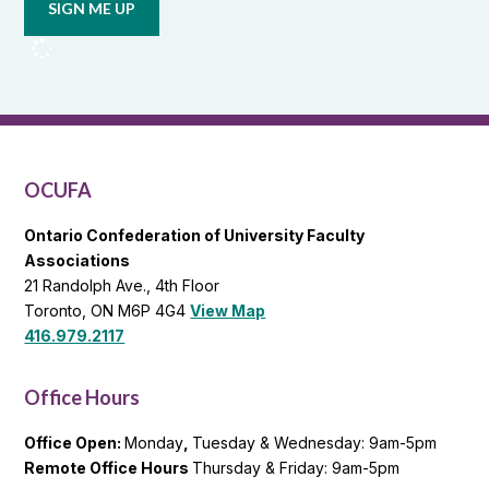
from
OCUFA
Reports
and
OCUFA
General
List
OCUFA
Ontario Confederation of University Faculty
Associations
21 Randolph Ave., 4th Floor
Toronto, ON M6P 4G4
View Map
416.979.2117
Office Hours
Office Open:
Monday
,
Tuesday & Wednesday: 9am-5pm
Remote Office Hours
Thursday & Friday: 9am-5pm