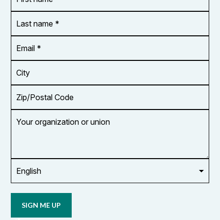
name
*
*
Last
name
*
Email
Address
*
City
Zip/Postal
Code
Your
organization
or
union
Opt in to
email
updates
from