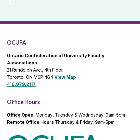
OCUFA
Reports
and
OCUFA
General
List
OCUFA
Ontario Confederation of University Faculty
Associations
21 Randolph Ave., 4th Floor
Toronto, ON M6P 4G4
View Map
416.979.2117
Office Hours
Office Open:
Monday
,
Tuesday & Wednesday: 9am-5pm
Remote Office Hours
Thursday & Friday: 9am-5pm